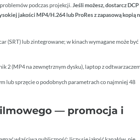
 problemów podczas projekcji.
Jeśli możesz, dostarcz DCP
ysokiej jakości MP4/H.264 lub ProRes z zapasową kopią 
decar (SRT) lub zintegrowane; w kinach wymagane może być
nik 2 (MP4 na zewnętrznym dysku), laptop z odtwarzaczem
wym lub sprzęcie o podobnych parametrach co najmniej 48
filmowego — promocja i
gnąć właściwą publiczność; liczy się jakość kanałów, nie