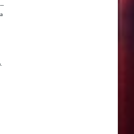
 —
na
.