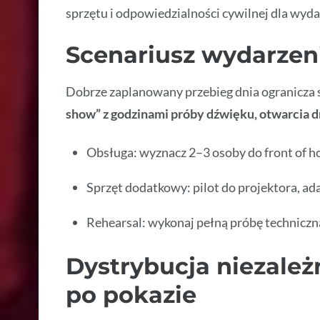
sprzętu i odpowiedzialności cywilnej dla wyda
Scenariusz wydarzeni
Dobrze zaplanowany przebieg dnia ogranicza 
show” z godzinami próby dźwięku, otwarcia dr
Obsługa: wyznacz 2–3 osoby do front of ho
Sprzęt dodatkowy: pilot do projektora, a
Rehearsal: wykonaj pełną próbę techniczn
Dystrybucja niezależ
po pokazie