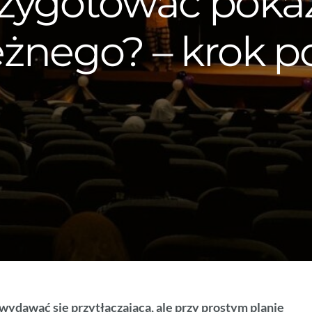
rzygotować pokaz
eżnego? – krok p
wydawać się przytłaczająca, ale przy prostym planie