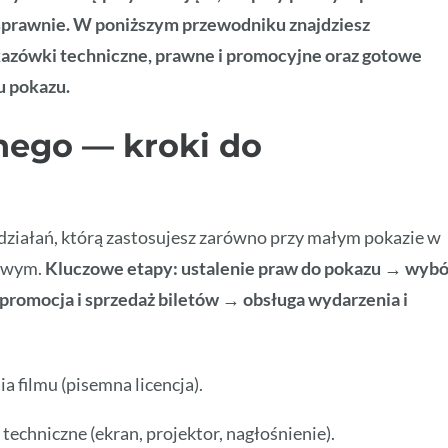
 sprawnie. W poniższym przewodniku znajdziesz
kazówki techniczne, prawne i promocyjne oraz gotowe
u pokazu.
nego — kroki do
ziałań, którą zastosujesz zarówno przy małym pokazie w
rowym.
Kluczowe etapy: ustalenie praw do pokazu → wybó
promocja i sprzedaż biletów → obsługa wydarzenia i
 filmu (pisemna licencja).
echniczne (ekran, projektor, nagłośnienie).