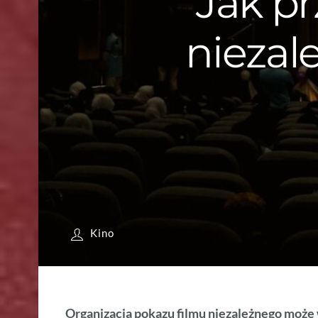
Jak p
niezal
Kino
Organizacja pokazu filmu niezależnego może 