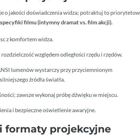
 o jakości doświadczenia widza; potraktuj to priorytetow
pecyfiki filmu (intymny dramat vs. film akcji).
sc z komfortem widza.
i rozdzielczość względem odległości rzędu i rzędów.
 ANSI lumenów wystarczy przy przyciemnionym
ilniejszego źródła światła.
śności; zawsze wykonaj próbę dźwięku w miejscu.
enia i bezpieczne oświetlenie awaryjne.
i formaty projekcyjne