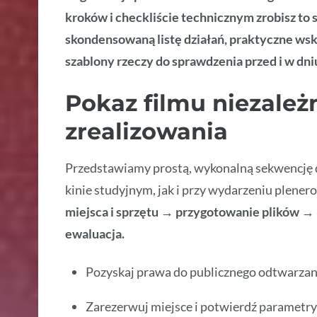
kroków i checkliście technicznym zrobisz to
skondensowaną listę działań, praktyczne ws
szablony rzeczy do sprawdzenia przed i w dni
Pokaz filmu niezależ
zrealizowania
Przedstawiamy prostą, wykonalną sekwencję d
kinie studyjnym, jak i przy wydarzeniu plene
miejsca i sprzętu → przygotowanie plików → 
ewaluacja.
Pozyskaj prawa do publicznego odtwarzania
Zarezerwuj miejsce i potwierdź parametry t