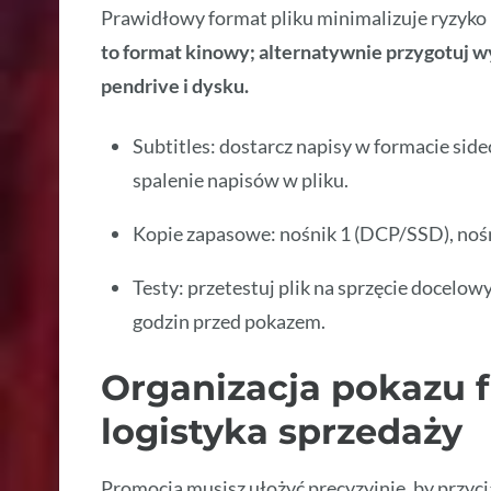
Prawidłowy format pliku minimalizuje ryzyko
to format kinowy; alternatywnie przygotuj w
pendrive i dysku.
Subtitles: dostarcz napisy w formacie si
spalenie napisów w pliku.
Kopie zapasowe: nośnik 1 (DCP/SSD), noś
Testy: przetestuj plik na sprzęcie docelo
godzin przed pokazem.
Organizacja pokazu 
logistyka sprzedaży
Promocja musisz ułożyć precyzyjnie, by przycią