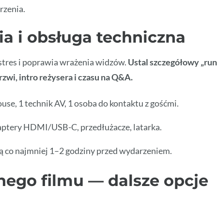
rzenia.
a i obsługa techniczna
stres i poprawia wrażenia widzów.
Ustal szczegółowy „run
zwi, intro reżysera i czasu na Q&A.
use, 1 technik AV, 1 osoba do kontaktu z gośćmi.
daptery HDMI/USB-C, przedłużacze, latarka.
ą co najmniej 1–2 godziny przed wydarzeniem.
nego filmu — dalsze opcje