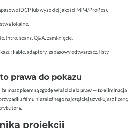
e zapasowe (DCP lub wysokiej jakości MP4/ProRes).
rstwa lokalne.
e, intro, seans, Q&A, zamknięcie.
kazu: kable, adaptery, zapasowy odtwarzacz, listy
 to prawa do pokazu
, że masz pisemną zgodę właściciela praw — to eliminacja
rzypadku filmu niezależnego najczęściej uzyskujesz licenc
trybutora.
nika projekcji