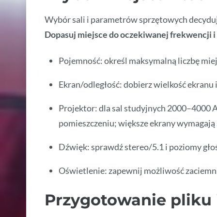
Wybór sali i parametrów sprzętowych decyduje
Dopasuj miejsce do oczekiwanej frekwencji i s
Pojemność: określ maksymalną liczbę miej
Ekran/odległość: dobierz wielkość ekranu 
Projektor: dla sal studyjnych 2000–4000
pomieszczeniu; większe ekrany wymagają s
Dźwięk: sprawdź stereo/5.1 i poziomy gło
Oświetlenie: zapewnij możliwość zaciemni
Przygotowanie pliku 