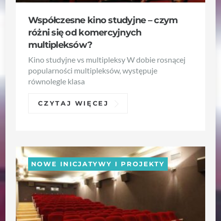
Współczesne kino studyjne – czym
różni się od komercyjnych
multipleksów?
Kino studyjne vs multipleksy W dobie rosnącej
popularności multipleksów, występuje
równolegle klasa
CZYTAJ WIĘCEJ
NOWE INICJATYWY I PROJEKTY