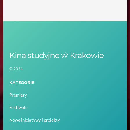
Kina studyjne w Krakowie
Back
To
© 2024
Top
KATEGORIE
Premiery
Festiwale
Nowe inicjatywy i projekty