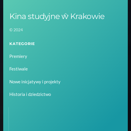
Kina studyjne w Krakowie
Back
To
© 2024
Top
KATEGORIE
Premiery
Festiwale
Nowe inicjatywy i projekty
Historia i dziedzictwo