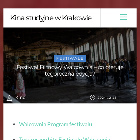
Skip
Men
Kina studyjne w Krakowie
to
content
FESTIWALE
Festiwal Filmowy Walcownia – co oferuje
tegoroczna edycja?
Kino
2024-12-18
Walcownia Program festiwalu
Tegoroczne hity Festiwalu Walcownia