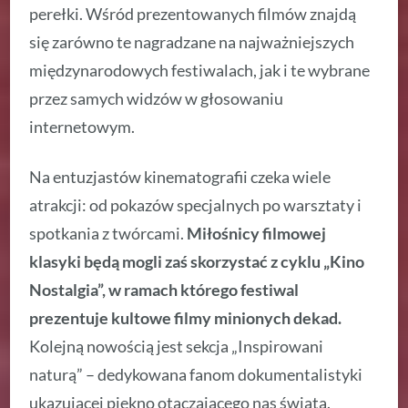
perełki. Wśród prezentowanych filmów znajdą
się zarówno te nagradzane na najważniejszych
międzynarodowych festiwalach, jak i te wybrane
przez samych widzów w głosowaniu
internetowym.
Na entuzjastów kinematografii czeka wiele
atrakcji: od pokazów specjalnych po warsztaty i
spotkania z twórcami.
Miłośnicy filmowej
klasyki będą mogli zaś skorzystać z cyklu „Kino
Nostalgia”, w ramach którego festiwal
prezentuje kultowe filmy minionych dekad.
Kolejną nowością jest sekcja „Inspirowani
naturą” – dedykowana fanom dokumentalistyki
ukazującej piękno otaczającego nas świata.