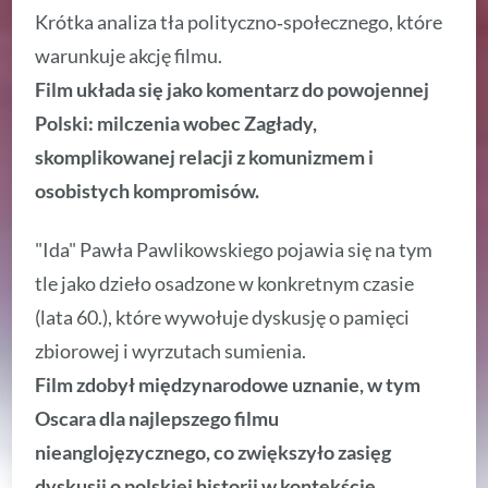
Krótka analiza tła polityczno‑społecznego, które
warunkuje akcję filmu.
Film układa się jako komentarz do powojennej
Polski: milczenia wobec Zagłady,
skomplikowanej relacji z komunizmem i
osobistych kompromisów.
"Ida" Pawła Pawlikowskiego pojawia się na tym
tle jako dzieło osadzone w konkretnym czasie
(lata 60.), które wywołuje dyskusję o pamięci
zbiorowej i wyrzutach sumienia.
Film zdobył międzynarodowe uznanie, w tym
Oscara dla najlepszego filmu
nieanglojęzycznego, co zwiększyło zasięg
dyskusji o polskiej historii w kontekście