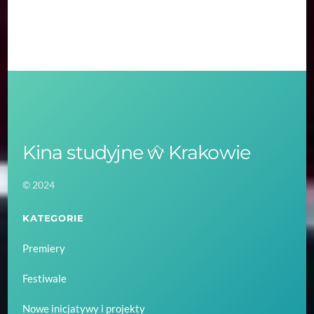
Kina studyjne w Krakowie
Back
To
© 2024
Top
KATEGORIE
Premiery
Festiwale
Nowe inicjatywy i projekty