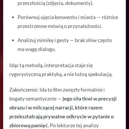
przeszłością (zdjęcia, dokumenty).
Porównuj ujęcia konwentu i miasta — różnice
przestrzenne mówią o przynależności.
Analizuj mimikę i gesty — brak słów często
ma wagę dialogu.
Idąc tą metodą, interpretacja staje się
rygorystyczną praktyką, a nie luźną spekulacją.
Zakończenie: Ida to film zwięzły formalnie i
bogaty semantycznie —
jego siła tkwi w precyzji
obrazu i w milczącej narracji, które razem
przekształcają prywatne odkrycie w pytanie o
zbiorową pamięć.
Po lekturze tej analizy