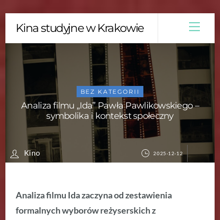
Skip
Men
Kina studyjne w Krakowie
to
content
BEZ KATEGORII
Analiza filmu „Ida” Pawła Pawlikowskiego –
symbolika i kontekst społeczny
Kino
2025-12-12
Analiza filmu Ida zaczyna od zestawienia
formalnych wyborów reżyserskich z